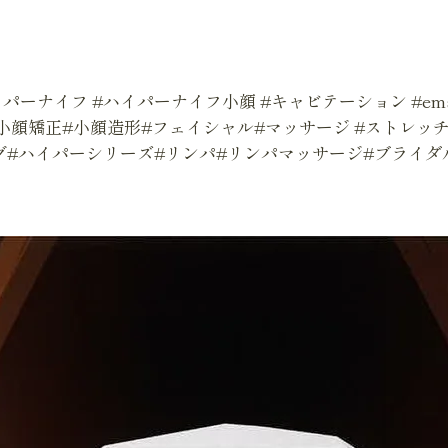
パーナイフ #ハイパーナイフ小顔 #キャビテーション #ems
#小顔矯正#小顔造形#フェイシャル#マッサージ #ストレッチ
グ#ハイパーシリーズ#リンパ#リンパマッサージ#ブライダ