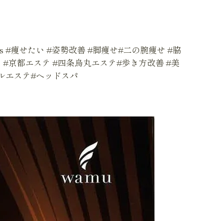
 #痩せたい #姿勢改善 #脚痩せ#二の腕痩せ #脇
 #京都エステ #四条烏丸エステ#歩き方改善 #美
ルエステ#ヘッドスパ