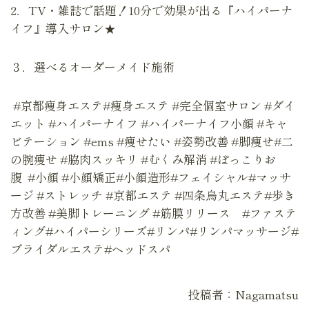
2．TV・雑誌で話題！10分で効果が出る『ハイパーナ
イフ』導入サロン★
３．選べるオーダーメイド施術
#京都痩身エステ#痩身エステ #完全個室サロン #ダイ
エット #ハイパーナイフ #ハイパーナイフ小顔 #キャ
ビテーション #ems #痩せたい #姿勢改善 #脚痩せ#二
の腕痩せ #脇肉スッキリ #むくみ解消 #ぽっこりお
腹 #小顔 #小顔矯正#小顔造形#フェイシャル#マッサ
ージ #ストレッチ #京都エステ #四条烏丸エステ#歩き
方改善 #美脚トレーニング #筋膜リリース #ファステ
ィング#ハイパーシリーズ#リンパ#リンパマッサージ#
ブライダルエステ#ヘッドスパ
投稿者：Nagamatsu