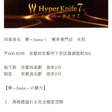
四条烏丸 華～hana～ 痩身専門店 永松
〒600-8095 京都府京都市下京区扇酒屋町302
地下鉄 京都四条駅 徒歩2分
阪急 京都烏丸駅 徒歩2分
【華～hana～の魅力】
１．高級感溢れる完全個室空間