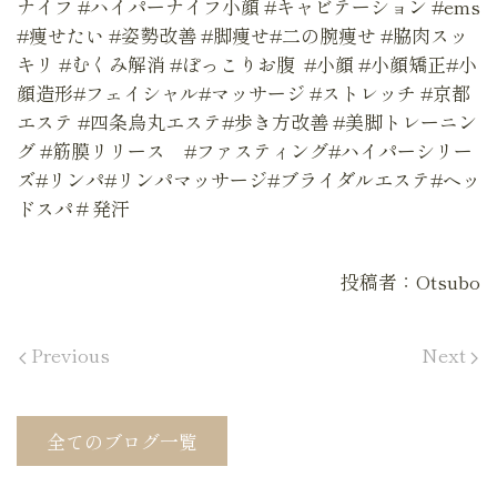
ナイフ #ハイパーナイフ小顔 #キャビテーション #ems
#痩せたい #姿勢改善 #脚痩せ#二の腕痩せ #脇肉スッ
キリ #むくみ解消 #ぽっこりお腹 #小顔 #小顔矯正#小
顔造形#フェイシャル#マッサージ #ストレッチ #京都
エステ #四条烏丸エステ#歩き方改善 #美脚トレーニン
グ #筋膜リリース #ファスティング#ハイパーシリー
ズ#リンパ#リンパマッサージ#ブライダルエステ#ヘッ
ドスパ＃発汗
投稿者：Otsubo
Previous
Next
全てのブログ一覧