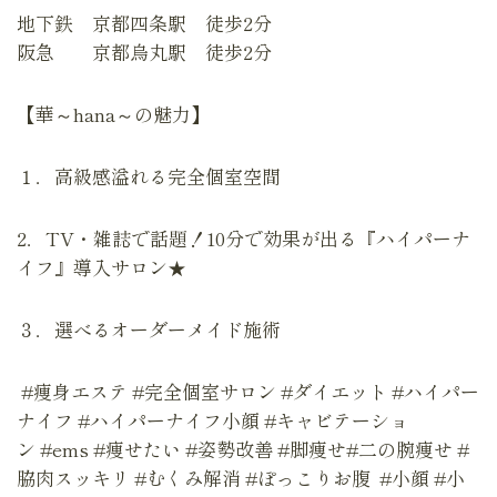
地下鉄 京都四条駅 徒歩2分
阪急 京都烏丸駅 徒歩2分
【華～hana～の魅力】
１．高級感溢れる完全個室空間
2．TV・雑誌で話題！10分で効果が出る『ハイパーナ
イフ』導入サロン★
３．選べるオーダーメイド施術
#痩身エステ #完全個室サロン #ダイエット #ハイパー
ナイフ #ハイパーナイフ小顔 #キャビテーショ
ン #ems #痩せたい #姿勢改善 #脚痩せ#二の腕痩せ #
脇肉スッキリ #むくみ解消 #ぽっこりお腹 #小顔 #小