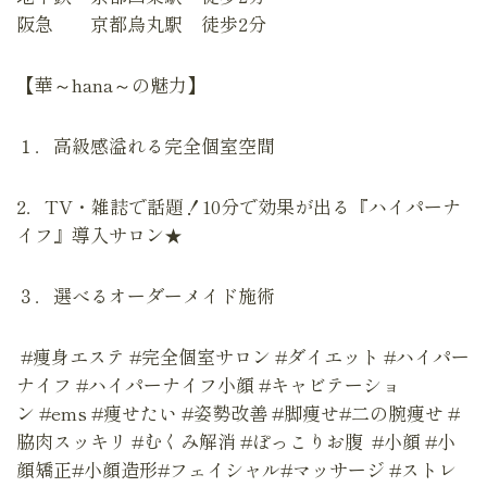
阪急 京都烏丸駅 徒歩2分
【華～hana～の魅力】
１．高級感溢れる完全個室空間
2．TV・雑誌で話題！10分で効果が出る『ハイパーナ
イフ』導入サロン★
３．選べるオーダーメイド施術
#痩身エステ #完全個室サロン #ダイエット #ハイパー
ナイフ #ハイパーナイフ小顔 #キャビテーショ
ン #ems #痩せたい #姿勢改善 #脚痩せ#二の腕痩せ #
脇肉スッキリ #むくみ解消 #ぽっこりお腹 #小顔 #小
顔矯正#小顔造形#フェイシャル#マッサージ #ストレ