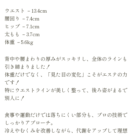
ウエスト －13.4cm
腰回り －7.4cm
ヒップ －7.1cm
太もも －3.7cm
体重 －5.6kg
背中や腰まわりの厚みがスッキリし、全体のラインも
引き締まりました！
体重だけでなく、「見た目の変化」こそがエステの力
です！
特にウエストラインが美しく整って、後ろ姿がまるで
別人に！
食事や運動だけでは落ちにくい部分も、プロの技術で
しっかりアプローチ。
冷えやむくみを改善しながら、代謝をアップして理想