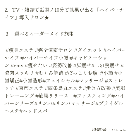
2．TV・雑誌で話題！10分で効果が出る『ハイパーナ
イフ』導入サロン★
３．選べるオーダーメイド施術
#痩身エステ #完全個室サロン #ダイエット #ハイパー
ナイフ #ハイパーナイフ小顔 #キャビテーショ
ン #ems #痩せたい #姿勢改善 #脚痩せ#二の腕痩せ #
脇肉スッキリ #むくみ解消 #ぽっこりお腹 #小顔 #小
顔矯正#小顔造形#フェイシャル#マッサージ #ストレ
ッチ #京都エステ #四条烏丸エステ#歩き方改善 #美脚
トレーニング #筋膜リリース #ファスティング#ハイ
パーシリーズ#リンパ#リンパマッサージ#ブライダル
エステ#ヘッドスパ
投稿者：Okada