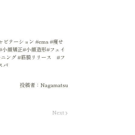
ビテーション #ems #痩せ
 #小顔矯正#小顔造形#フェイ
ーニング #筋膜リリース #フ
スパ
投稿者：Nagamatsu
Next