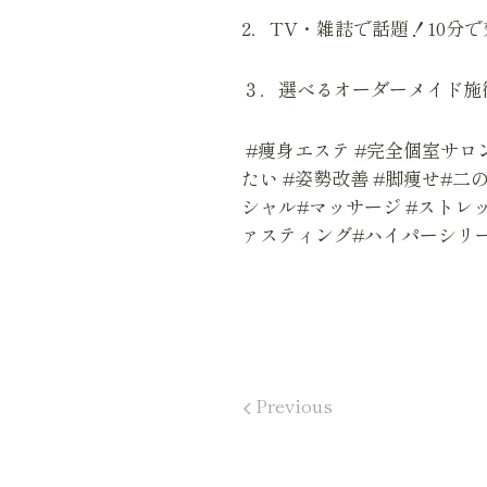
2．TV・雑誌で話題！10分
３．選べるオーダーメイド施
#痩身エステ #完全個室サロン
たい #姿勢改善 #脚痩せ#二
シャル#マッサージ #ストレ
ァスティング#ハイパーシリ
Previous