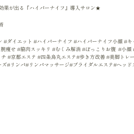
で効果が出る『ハイパーナイフ』導入サロン★
術
 #ダイエット #ハイパーナイフ #ハイパーナイフ小顔 #キャ
の腕痩せ #脇肉スッキリ #むくみ解消 #ぽっこりお腹 #小顔
ッチ #京都エステ #四条烏丸エステ#歩き方改善 #美脚トレ
ーズ#リンパ#リンパマッサージ#ブライダルエステ#ヘッド