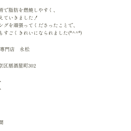
術で脂肪を燃焼しやすく、
えていきました！
ングを頑張ってくださったことで、
すごくきれいになられました(*^^*)
身専門店 永松
下京区扇酒屋町302
分
分
間