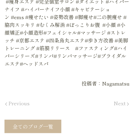
#痩身エステ #完全個室サロン #ダイエット #ハイパー
ナイフ #ハイパーナイフ小顔 #キャビテーショ
ン #ems #痩せたい #姿勢改善 #脚痩せ#二の腕痩せ #
脇肉スッキリ #むくみ解消 #ぽっこりお腹 #小顔 #小
顔矯正#小顔造形#フェイシャル#マッサージ #ストレ
ッチ #京都エステ #四条烏丸エステ#歩き方改善 #美脚
トレーニング #筋膜リリース #ファスティング#ハイ
パーシリーズ#リンパ#リンパマッサージ#ブライダル
エステ#ヘッドスパ
投稿者：Nagamatsu
Previous
Next
全てのブログ一覧