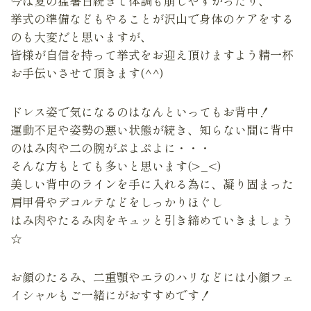
今は夏の猛暑日続きで体調も崩しやすかったり、
挙式の準備などもやることが沢山で身体のケアをする
のも大変だと思いますが、
皆様が自信を持って挙式をお迎え頂けますよう精一杯
お手伝いさせて頂きます(^^)
ドレス姿で気になるのはなんといってもお背中！
運動不足や姿勢の悪い状態が続き、知らない間に背中
のはみ肉や二の腕がぷよぷよに・・・
そんな方もとても多いと思います(>_<)
美しい背中のラインを手に入れる為に、凝り固まった
肩甲骨やデコルテなどをしっかりほぐし
はみ肉やたるみ肉をキュッと引き締めていきましょう
☆
お顔のたるみ、二重顎やエラのハリなどには小顔フェ
イシャルもご一緒にがおすすめです！