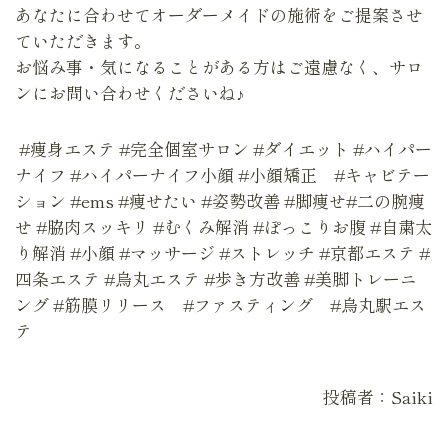
あなたに合わせてオーダーメイドの施術をご提案させ
ていただきます。
お悩み事・気になることがある方はご遠慮なく、サロ
ンにお問い合わせくださいね♪
#痩身エステ #完全個室サロン #ダイエット #ハイパー
ナイフ #ハイパーナイフ小顔 #小顔矯正 #キャビテー
ション #ems #痩せたい #姿勢改善 #脚痩せ#二の腕痩
せ #脇肉スッキリ #むくみ解消 #ぽっこりお腹 #自粛太
り解消 #小顔 #マッサージ #ストレッチ #京都エステ #
四条エステ #烏丸エステ #歩き方改善 #美脚トレーニ
ング #筋膜リリース #ファスティング #烏丸駅エス
テ
投稿者：Saiki