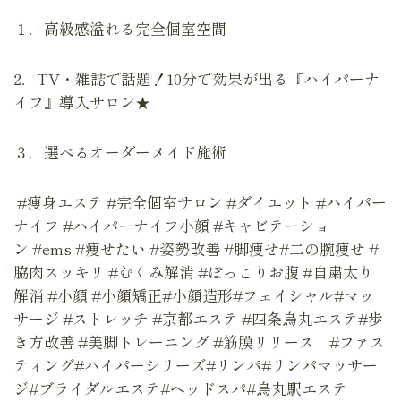
１．高級感溢れる完全個室空間
2．TV・雑誌で話題！10分で効果が出る『ハイパーナ
イフ』導入サロン★
３．選べるオーダーメイド施術
#痩身エステ #完全個室サロン #ダイエット #ハイパー
ナイフ #ハイパーナイフ小顔 #キャビテーショ
ン #ems #痩せたい #姿勢改善 #脚痩せ#二の腕痩せ #
脇肉スッキリ #むくみ解消 #ぽっこりお腹 #自粛太り
解消 #小顔 #小顔矯正#小顔造形#フェイシャル#マッ
サージ #ストレッチ #京都エステ #四条烏丸エステ#歩
き方改善 #美脚トレーニング #筋膜リリース #ファス
ティング#ハイパーシリーズ#リンパ#リンパマッサー
ジ#ブライダルエステ#ヘッドスパ#烏丸駅エステ