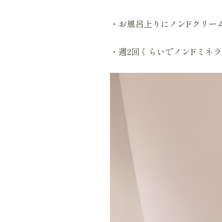
・お風呂上りにノンFクリー
・週2回くらいでノンFミネ