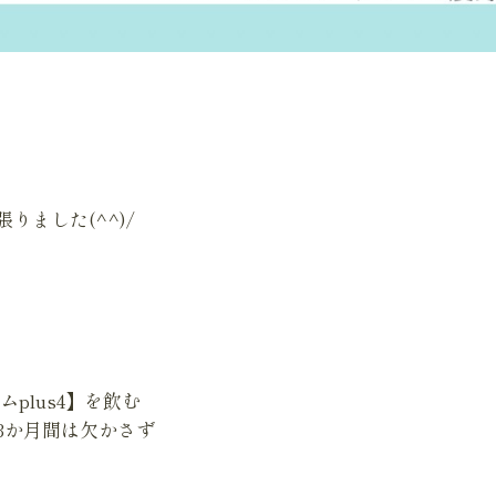
りました(^^)/
plus4】を飲む
3か月間は欠かさず