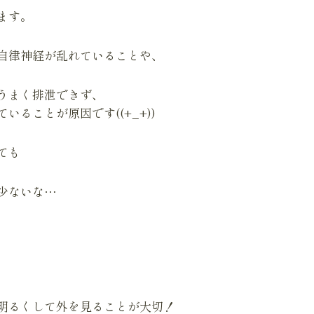
ます。
自律神経が乱れていることや、
うまく排泄できず、
ることが原因です((+_+))
ても
少ないな…
明るくして外を見ることが大切！