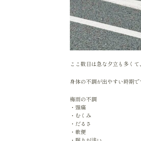
ここ数日は急な夕立も多くて、ザ
身体の不調が出やすい時期で
梅雨の不調
・頭痛
・むくみ
・だるさ
・軟便
・眠りが浅い