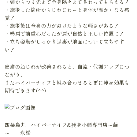
・頭からつま先まで全身隅々までさわってもらえる！
・施術した箇所からじわじわ～と身体が温かくなる感
覚！
・施術後は全身の力がぬけたような軽さがある！
・巻肩で前重心だったが肩が自然と正しい位置に！
・立ち姿勢がしっかり足裏が地面について立ちやす
い！
皮膚のねじれが改善されると、血流・代謝アップにつ
ながり、
またハイパーナイフと組み合わせると更に痩身効果も
期待できます(^^)
四条烏丸 ハイパーナイフ&痩身小顔専門店～華
～ 永松