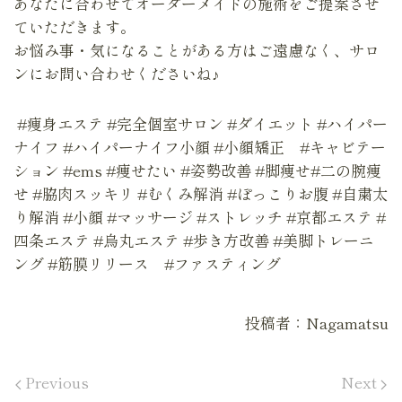
あなたに合わせてオーダーメイドの施術をご提案させ
ていただきます。
お悩み事・気になることがある方はご遠慮なく、サロ
ンにお問い合わせくださいね♪
#痩身エステ #完全個室サロン #ダイエット #ハイパー
ナイフ #ハイパーナイフ小顔 #小顔矯正 #キャビテー
ション #ems #痩せたい #姿勢改善 #脚痩せ#二の腕痩
せ #脇肉スッキリ #むくみ解消 #ぽっこりお腹 #自粛太
り解消 #小顔 #マッサージ #ストレッチ #京都エステ #
四条エステ #烏丸エステ #歩き方改善 #美脚トレーニ
ング #筋膜リリース #ファスティング
投稿者：Nagamatsu
Previous
Next