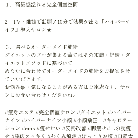
１．高級感溢れる完全個室空間
2．TV・雑誌で話題！10分で効果が出る『ハイパーナ
イフ』導入サロン★
３．選べるオーダーメイド施術
ダイエットのプロが集まる華ではその知識・経験・ダ
イエットメソッドに基づいて
あなたに合わせてオーダーメイドの施術をご提案させ
ていただきます。
お悩み事・気になることがある方はご遠慮なく、サロ
ンにお問い合わせくださいね♪
#痩身エステ #完全個室サロン #ダイエット #ハイパー
ナイフ #ハイパーナイフ小顔 #小顔矯正 #キャビテー
ション #ems #痩せたい #姿勢改善 #脚痩せ#二の腕痩
せ #脇肉スッキリ #むくみ解消 #ぽっこりお腹 #自粛太