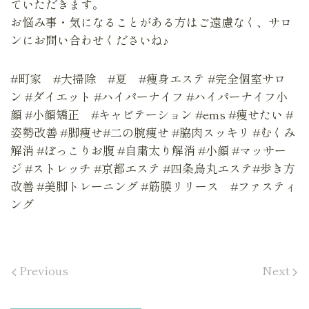
ていただきます。
お悩み事・気になることがある方はご遠慮なく、サロ
ンにお問い合わせくださいね♪
#町家 #大掃除 #夏 #痩身エステ #完全個室サロ
ン #ダイエット #ハイパーナイフ #ハイパーナイフ小
顔 #小顔矯正 #キャビテーション #ems #痩せたい #
姿勢改善 #脚痩せ#二の腕痩せ #脇肉スッキリ #むくみ
解消 #ぽっこりお腹 #自粛太り解消 #小顔 #マッサー
ジ #ストレッチ #京都エステ #四条烏丸エステ#歩き方
改善 #美脚トレーニング #筋膜リリース #ファスティ
ング
Previous
Next