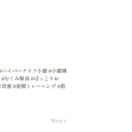
#ハイパーナイフ小顔 #小顔矯
 #むくみ解消 #ぽっこりお
方改善 #美脚トレーニング #筋
Next