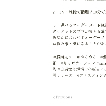
2．TV・雑誌で話題！10分
３．選べるオーダーメイド施
ダイエットのプロが集まる華
あなたに合わせてオーダーメ
お悩み事・気になることがあ
#筋肉太り ＃ゆるめる #痩
正 #キャビテーション #em
腹 #自粛太り解消 #小顔 #
膜リリース #ファスティン
Previous