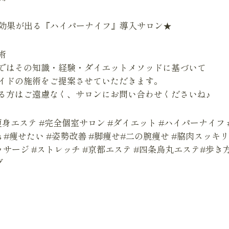
で効果が出る『ハイパーナイフ』導入サロン★
術
ではその知識・経験・ダイエットメソッドに基づいて
イドの施術をご提案させていただきます。
る方はご遠慮なく、サロンにお問い合わせくださいね♪
身エステ #完全個室サロン #ダイエット #ハイパーナイフ 
s #痩せたい #姿勢改善 #脚痩せ#二の腕痩せ #脇肉スッキリ
マッサージ #ストレッチ #京都エステ #四条烏丸エステ#歩き
グ