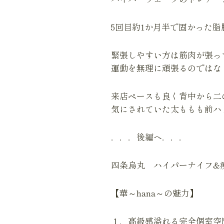
5回目約1か月半で固かった脂肪
緊張しやすい方は筋肉が張っ
運動を無理に頑張るのではな
来店ペースも良く背中から二
気にされていた太ももも前ハ
．．．後編へ．．．
四条烏丸 ハイパーナイフ
【華～hana～の魅力】
１．高級感溢れる完全個室空