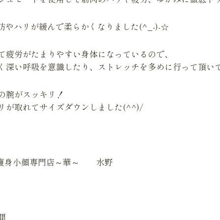
やハリが緩んで柔らかくなりました(^_-)-☆
て疲労がたまりやすい身体になっているので、
く深い呼吸を意識したり、ストレッチを多めに行って頂い
の腕がスッキリ！
リが取れてサイズダウンしました(^^)/
&痩身小顔専門店～華～ 水野
間