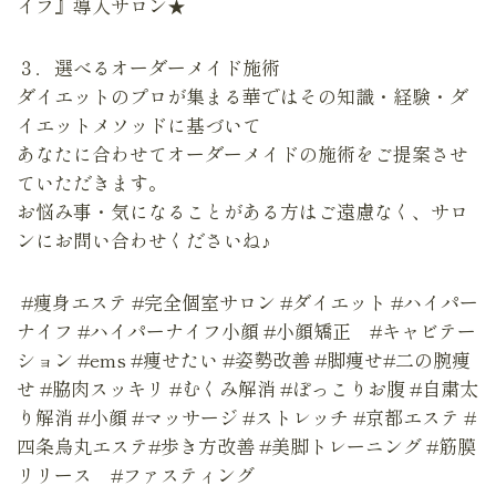
イフ』導入サロン★
３．選べるオーダーメイド施術
ダイエットのプロが集まる華ではその知識・経験・ダ
イエットメソッドに基づいて
あなたに合わせてオーダーメイドの施術をご提案させ
ていただきます。
お悩み事・気になることがある方はご遠慮なく、サロ
ンにお問い合わせくださいね♪
#痩身エステ #完全個室サロン #ダイエット #ハイパー
ナイフ #ハイパーナイフ小顔 #小顔矯正 #キャビテー
ション #ems #痩せたい #姿勢改善 #脚痩せ#二の腕痩
せ #脇肉スッキリ #むくみ解消 #ぽっこりお腹 #自粛太
り解消 #小顔 #マッサージ #ストレッチ #京都エステ #
四条烏丸エステ#歩き方改善 #美脚トレーニング #筋膜
リリース #ファスティング