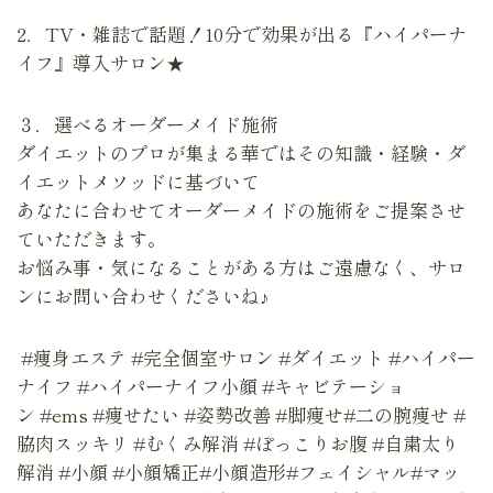
2．TV・雑誌で話題！10分で効果が出る『ハイパーナ
イフ』導入サロン★
３．選べるオーダーメイド施術
ダイエットのプロが集まる華ではその知識・経験・ダ
イエットメソッドに基づいて
あなたに合わせてオーダーメイドの施術をご提案させ
ていただきます。
お悩み事・気になることがある方はご遠慮なく、サロ
ンにお問い合わせくださいね♪
#痩身エステ #完全個室サロン #ダイエット #ハイパー
ナイフ #ハイパーナイフ小顔 #キャビテーショ
ン #ems #痩せたい #姿勢改善 #脚痩せ#二の腕痩せ #
脇肉スッキリ #むくみ解消 #ぽっこりお腹 #自粛太り
解消 #小顔 #小顔矯正#小顔造形#フェイシャル#マッ