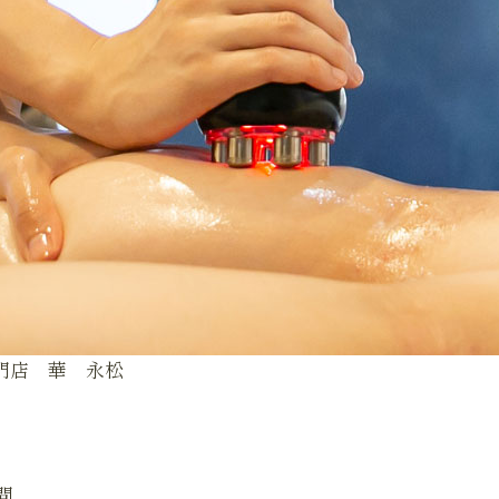
門店 華 永松
間