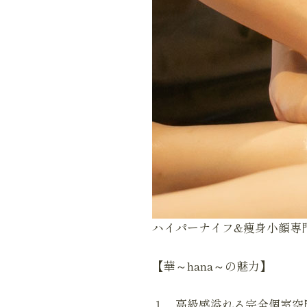
ハイパーナイフ&痩身小顔専
【華～hana～の魅力】
１．高級感溢れる完全個室空